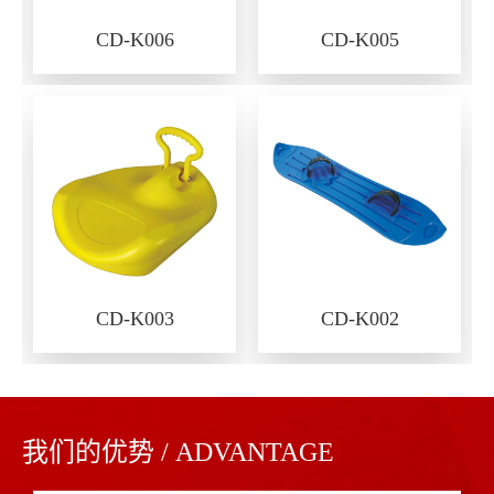
CD-K006
CD-K005
CD-K003
CD-K002
我们的优势 / ADVANTAGE