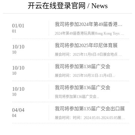
开云在线登录官网 / News
我司将参加2024年第49届香港玩具展Hong Kong Toys & Games Fair 欢迎新···
01
/
01
01
2024年第49届香港玩具展Hong Kong Toys & Games Fair摊位号：5con-005展会时间：2024年1月8日-1月11日展会地址：香港会议展览中心...
我司将参加2025年印尼体育展
10
/
10
10
展会时间：2025年11月6日-9日展会地点 ：印尼会展中心...
我司将参加第138届广交会
10
/
10
10
展会时间：2025年10月31日-11月4日...
我司将参加第136届广交会
10
/
10
10
我司将参加第136届广交会...
我司将参加第135届广交会出口展
04
/
04
04
展会时间：时间：2024.05.01-2024.05.05展会地址：中国进出口商品交易会展馆福建康莱宝公司展位号12.1G37-38、H11-12，浙江康莱宝展位号17.1B23-24、C19-20...