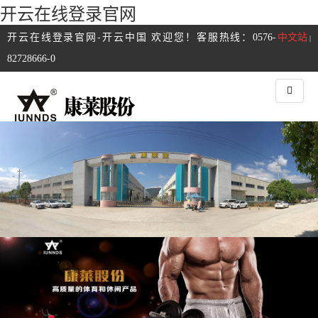
开云在线登录官网
开云在线登录官网-开云中国 欢迎您！客服热线：0576-
中文站
|
82728666-0