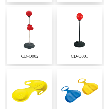
CD-Q002
CD-Q001