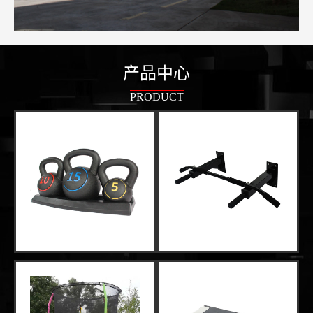
产品中心
PRODUCT