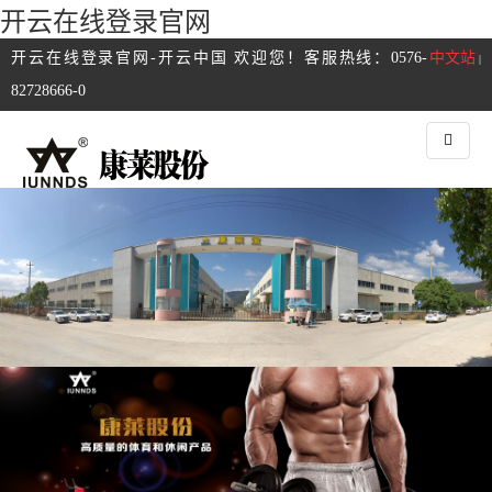
开云在线登录官网
开云在线登录官网-开云中国 欢迎您！客服热线：0576-
中文站
|
82728666-0