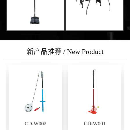
新产品推荐 / New Product
CD-W002
CD-W001