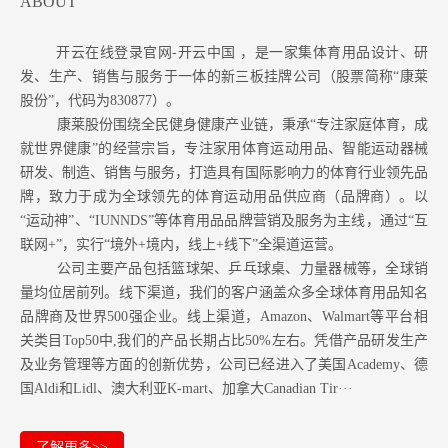
ABOUT
开云在线登录官网-开云中国 ，是一家集体育用品设计、研
发、生产、销售与服务于一体的新三板挂牌公司（股票简称“康莱
股份”，代码为830877）。
康莱股份围绕全民健身健康产业链，秉承“专注家庭体育，成
就世界健康”的经营宗旨，专注家用体育运动用品、智能运动器械
研发、制造、销售与服务，打造具有国际影响力的体育行业领先品
牌，致力于成为全球领先的体育运动用品供应商（品牌商）。以
“运动神”、“IUNNDS”等体育用品品牌营销及服务为主线，通过“互
联网+”，实行“境外+境内，线上+线下”全渠道运营。
公司主要产品包括篮球架、乒乓球桌、力量器械等，全球销
量均位居前列。
线下渠道，我们的客户涵盖众多全球体育用品知名
品牌商及世界500强企业。
线上渠道，Amazon
、Walmart等
平台相
关类目Top50中,我们的产品长期占比50%左右。凭借产品研发生产
及业务管理等方面的创新优势，公司已经进入了美国Academy、德
国Aldi和Lidl、澳大利亚K-mart、加拿大Canadian Tir···
了解更多>>