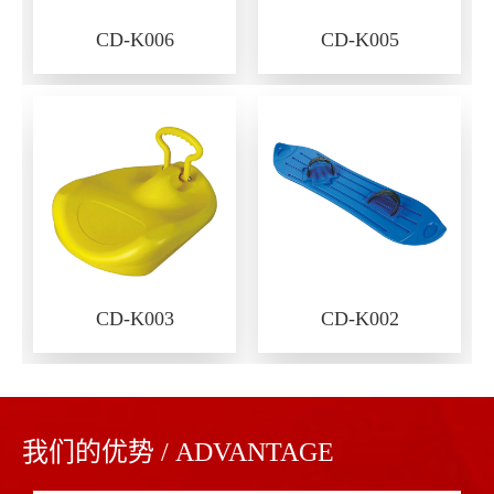
CD-K006
CD-K005
CD-K003
CD-K002
我们的优势 / ADVANTAGE