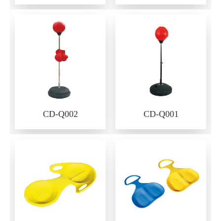
CD-Q002
CD-Q001