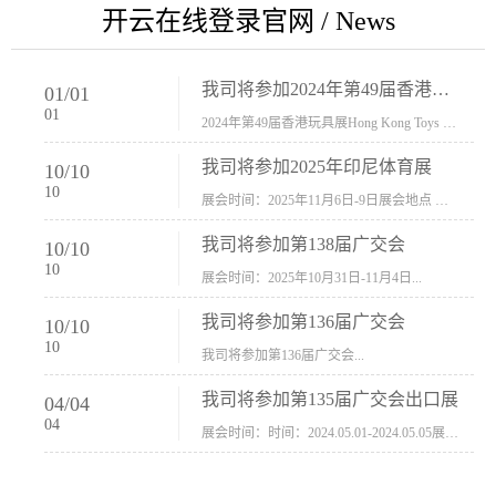
开云在线登录官网 / News
我司将参加2024年第49届香港玩具展Hong Kong Toys & Games Fair 欢迎新···
01
/
01
01
2024年第49届香港玩具展Hong Kong Toys & Games Fair摊位号：5con-005展会时间：2024年1月8日-1月11日展会地址：香港会议展览中心...
我司将参加2025年印尼体育展
10
/
10
10
展会时间：2025年11月6日-9日展会地点 ：印尼会展中心...
我司将参加第138届广交会
10
/
10
10
展会时间：2025年10月31日-11月4日...
我司将参加第136届广交会
10
/
10
10
我司将参加第136届广交会...
我司将参加第135届广交会出口展
04
/
04
04
展会时间：时间：2024.05.01-2024.05.05展会地址：中国进出口商品交易会展馆福建康莱宝公司展位号12.1G37-38、H11-12，浙江康莱宝展位号17.1B23-24、C19-20...