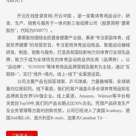
ABOUT
开云在线登录官网-开云中国 ，是一家集体育用品设计、研
发、生产、销售与服务于一体的新三板挂牌公司（股票简称“康莱
股份”，代码为830877）。
康莱股份围绕全民健身健康产业链，秉承“专注家庭体育，成
就世界健康”的经营宗旨，专注家用体育运动用品、智能运动器械
研发、制造、销售与服务，打造具有国际影响力的体育行业领先品
牌，致力于成为全球领先的体育运动用品供应商（品牌商）。以
“运动神”、“IUNNDS”等体育用品品牌营销及服务为主线，通过“互
联网+”，实行“境外+境内，线上+线下”全渠道运营。
公司主要产品包括篮球架、乒乓球桌、力量器械等，全球销
量均位居前列。
线下渠道，我们的客户涵盖众多全球体育用品知名
品牌商及世界500强企业。
线上渠道，Amazon
、Walmart等
平台相
关类目Top50中,我们的产品长期占比50%左右。凭借产品研发生产
及业务管理等方面的创新优势，公司已经进入了美国Academy、德
国Aldi和Lidl、澳大利亚K-mart、加拿大Canadian Tir···
了解更多>>