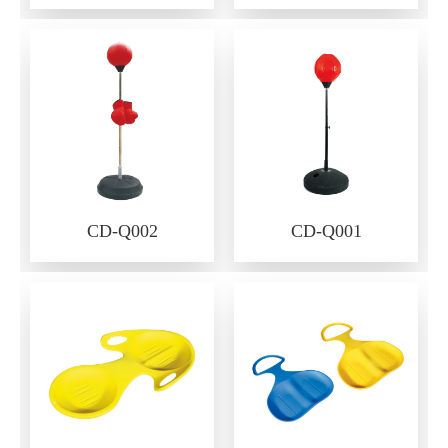
CD-Q002
CD-Q001