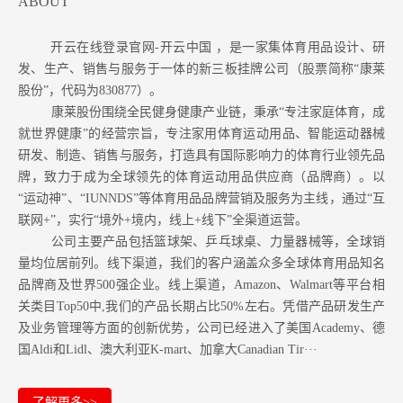
ABOUT
开云在线登录官网-开云中国 ，是一家集体育用品设计、研
发、生产、销售与服务于一体的新三板挂牌公司（股票简称“康莱
股份”，代码为830877）。
康莱股份围绕全民健身健康产业链，秉承“专注家庭体育，成
就世界健康”的经营宗旨，专注家用体育运动用品、智能运动器械
研发、制造、销售与服务，打造具有国际影响力的体育行业领先品
牌，致力于成为全球领先的体育运动用品供应商（品牌商）。以
“运动神”、“IUNNDS”等体育用品品牌营销及服务为主线，通过“互
联网+”，实行“境外+境内，线上+线下”全渠道运营。
公司主要产品包括篮球架、乒乓球桌、力量器械等，全球销
量均位居前列。
线下渠道，我们的客户涵盖众多全球体育用品知名
品牌商及世界500强企业。
线上渠道，Amazon
、Walmart等
平台相
关类目Top50中,我们的产品长期占比50%左右。凭借产品研发生产
及业务管理等方面的创新优势，公司已经进入了美国Academy、德
国Aldi和Lidl、澳大利亚K-mart、加拿大Canadian Tir···
了解更多>>