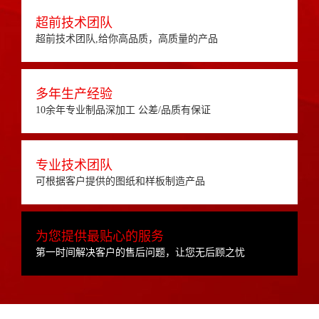
超前技术团队
超前技术团队,给你高品质，高质量的产品
多年生产经验
10余年专业制品深加工 公差/品质有保证
专业技术团队
可根据客户提供的图纸和样板制造产品
为您提供最贴心的服务
第一时间解决客户的售后问题，让您无后顾之忧