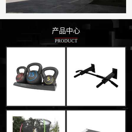
产品中心
PRODUCT