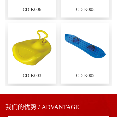
CD-K006
CD-K005
CD-K003
CD-K002
我们的优势 / ADVANTAGE