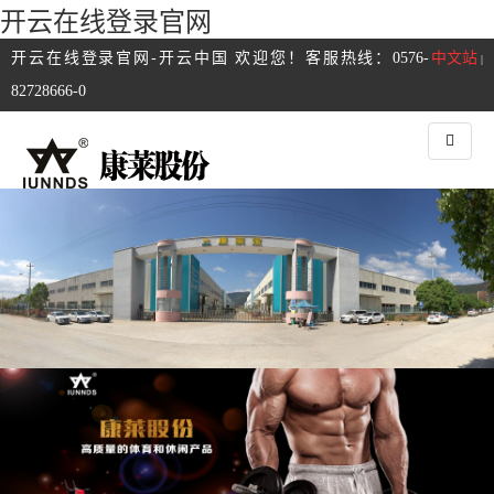
开云在线登录官网
开云在线登录官网-开云中国 欢迎您！客服热线：0576-
中文站
|
82728666-0