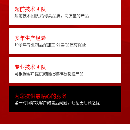
超前技术团队
超前技术团队,给你高品质，高质量的产品
多年生产经验
10余年专业制品深加工 公差/品质有保证
专业技术团队
可根据客户提供的图纸和样板制造产品
为您提供最贴心的服务
第一时间解决客户的售后问题，让您无后顾之忧