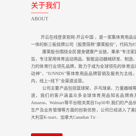
关于我们
ABOUT
开云在线登录官网-开云中国 ，是一家集体育用品
一体的新三板挂牌公司（股票简称“康莱股份”，代码为830
康莱股份围绕全民健身健康产业链，秉承“专注家
旨，专注家用体育运动用品、智能运动器械研发、制造
力的体育行业领先品牌，致力于成为全球领先的体育运
动神”、“IUNNDS”等体育用品品牌营销及服务为主线
内，线上+线下”全渠道运营。
公司主要产品包括篮球架、乒乓球桌、力量器械
道，我们的客户涵盖众多全球体育用品知名品牌商及
Amazon
、Walmart等
平台相关类目Top50中,我们的产
生产及业务管理等方面的创新优势，公司已经进入了美国Acad
大利亚K-mart、加拿大Canadian Tir···